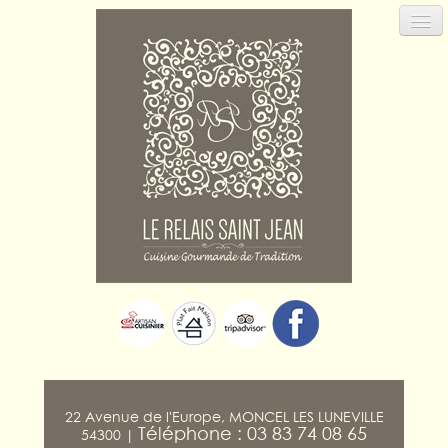
22 Avenue de l'Europe, MONCEL LES LUNEVILLE
Téléphone : 03 83 74 08 65
54300 |